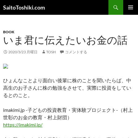
コ
検
SaitoToshiki.com
ン
索
メインメ
テ
ニュー
ン
BOOK
ツ
いま君に伝えたいお金の話
へ
ス
2020/3/23 月曜日
TOSH
コメントする
キ
ッ
プ
ひょんなことより面白い後輩に株のことを聞いたらば、中
高生のお子さんに株の勉強をさせて、実際に投資をしてい
るとのこと。
imakimi.jp -子どもの投資教育・実体験プロジェクト-（村上
世彰のお金の教育・村上財団）
https://imakimi.jp/