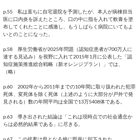
p.55 私は直ちに自宅退院を予測したが、本人が病棟担当
医に口内炎を訴えたところ、口の中に指を入れて軟膏を塗
布してくれたことに感激し、もうしばらく病院にいてもよ
いとのことになった。
p.58 厚生労働省が2025年問題（認知症患者が700万人に
達する見込み）を視野に入れて2015年1月に公表した「認
知症施策推進総合戦略（新オレンジプラン）」では、
（略）
p.60 2002年から2011年までの10年間に取り扱われた犯罪
死体、変死体を除く死体（上述のように大部分が戸外で発
見される）数の年間平均は全国で13万5408体である。
p.63 導き出された結論は「これは現時点での社会通念か
らは必然的結果である」に尽きる。
p.67 この提案は母となる娘に即座に却下された。