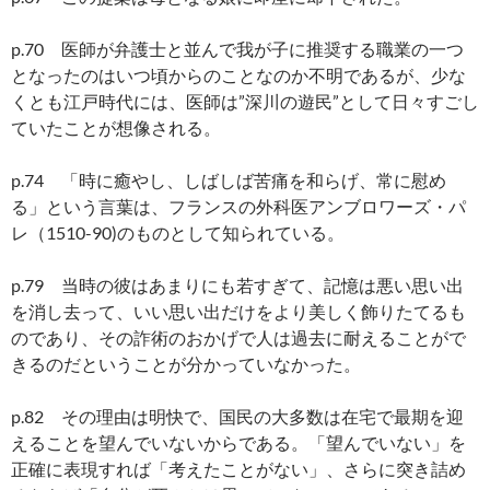
p.70 医師が弁護士と並んで我が子に推奨する職業の一つ
となったのはいつ頃からのことなのか不明であるが、少な
くとも江戸時代には、医師は”深川の遊民”として日々すごし
ていたことが想像される。
p.74 「時に癒やし、しばしば苦痛を和らげ、常に慰め
る」という言葉は、フランスの外科医アンブロワーズ・パ
レ（1510-90)のものとして知られている。
p.79 当時の彼はあまりにも若すぎて、記憶は悪い思い出
を消し去って、いい思い出だけをより美しく飾りたてるも
のであり、その詐術のおかげで人は過去に耐えることがで
きるのだということが分かっていなかった。
p.82 その理由は明快で、国民の大多数は在宅で最期を迎
えることを望んでいないからである。「望んでいない」を
正確に表現すれば「考えたことがない」、さらに突き詰め