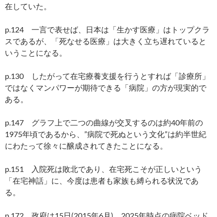
在していた。
p.124 一言で表せば、日本は「生かす医療」はトップクラ
スであるが、「死なせる医療」は大きく立ち遅れていると
いうことになる。
p.130 したがって在宅療養支援を行うとすれば「診療所」
ではなくマンパワーが期待できる「病院」の方が現実的で
ある。
p.147 グラフ上で二つの曲線が交叉するのは約40年前の
1975年頃であるから、”病院で死ぬという文化”は約半世紀
にわたって徐々に醸成されてきたことになる。
p.151 入院死は敗北であり、在宅死こそが正しいという
「在宅神話」に、今度は患者も家族も縛られる状況であ
る。
p.172 政府は15日(2015年6月)、2025年時点の病院ベッド