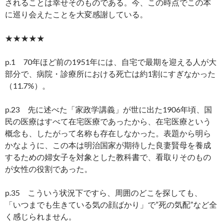
されることは幸せそのものである。今、この時点でこの本
に巡り会えたことを大変感謝している。
★★★★★
p.1 70年ほど前の1951年には、自宅で最期を迎える人が大
部分で、病院・診療所における死亡は約1割にすぎなかった
（11.7%）。
p.23 先に述べた「家政学講義」が世に出た1906年頃、国
民の医療はすべて在宅医療であったから、在宅医療という
概念も、したがって名称も存在しなかった。表題から明ら
かなように、この本は明治国家が期待した良妻賢母を養成
するための婦女子を対象とした教科書で、看取りそのもの
が女性の役割であった。
p.35 こういう状況下ですら、周囲のどこを探しても、
「いつまでも生きている気の顔ばかり」で”死の気配”など全
く感じられません。