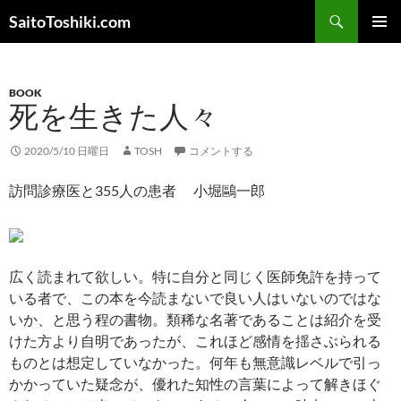
コ
検
SaitoToshiki.com
ン
索
メインメ
テ
ニュー
ン
BOOK
ツ
死を生きた人々
へ
ス
2020/5/10 日曜日
TOSH
コメントする
キ
ッ
訪問診療医と355人の患者 小堀鷗一郎
プ
広く読まれて欲しい。特に自分と同じく医師免許を持って
いる者で、この本を今読まないで良い人はいないのではな
いか、と思う程の書物。類稀な名著であることは紹介を受
けた方より自明であったが、これほど感情を揺さぶられる
ものとは想定していなかった。何年も無意識レベルで引っ
かかっていた疑念が、優れた知性の言葉によって解きほぐ