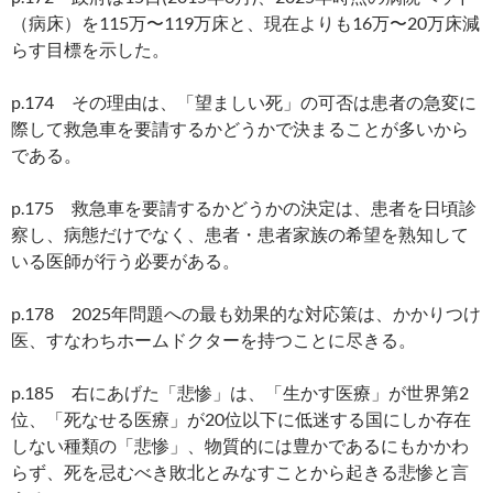
（病床）を115万〜119万床と、現在よりも16万〜20万床減
らす目標を示した。
p.174 その理由は、「望ましい死」の可否は患者の急変に
際して救急車を要請するかどうかで決まることが多いから
である。
p.175 救急車を要請するかどうかの決定は、患者を日頃診
察し、病態だけでなく、患者・患者家族の希望を熟知して
いる医師が行う必要がある。
p.178 2025年問題への最も効果的な対応策は、かかりつけ
医、すなわちホームドクターを持つことに尽きる。
p.185 右にあげた「悲惨」は、「生かす医療」が世界第2
位、「死なせる医療」が20位以下に低迷する国にしか存在
しない種類の「悲惨」、物質的には豊かであるにもかかわ
らず、死を忌むべき敗北とみなすことから起きる悲惨と言