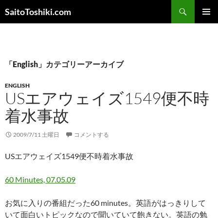
コ
検
SaitoToshiki.com
ン
索
メインメ
テ
ニュー
ン
ツ
へ
「English」カテゴリーアーカイブ
ス
ENGLISH
キ
USエアウェイズ1549便不時
ッ
プ
着水事故
2009/7/11 土曜日
コメントする
USエアウェイズ1549便不時着水事故
60 Minutes, 07.05.09
お気に入りの番組だった60 minutes。英語がはっきりして
いて面白いトピックなので聞いていて飽きない。英語の勉