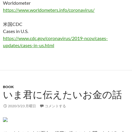
Worldometer
https://www.worldometers.info/coronavirus/
米国CDC
Cases in U.S.
https://www.cdc.gov/coronavirus/2019-ncov/cases-
updates/cases-in-us.html
BOOK
いま君に伝えたいお金の話
2020/3/23 月曜日
コメントする