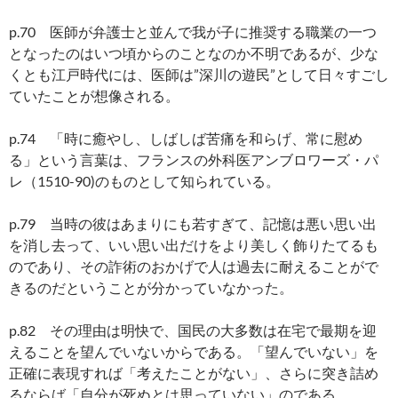
p.70 医師が弁護士と並んで我が子に推奨する職業の一つ
となったのはいつ頃からのことなのか不明であるが、少な
くとも江戸時代には、医師は”深川の遊民”として日々すごし
ていたことが想像される。
p.74 「時に癒やし、しばしば苦痛を和らげ、常に慰め
る」という言葉は、フランスの外科医アンブロワーズ・パ
レ（1510-90)のものとして知られている。
p.79 当時の彼はあまりにも若すぎて、記憶は悪い思い出
を消し去って、いい思い出だけをより美しく飾りたてるも
のであり、その詐術のおかげで人は過去に耐えることがで
きるのだということが分かっていなかった。
p.82 その理由は明快で、国民の大多数は在宅で最期を迎
えることを望んでいないからである。「望んでいない」を
正確に表現すれば「考えたことがない」、さらに突き詰め
るならば「自分が死ぬとは思っていない」のである。