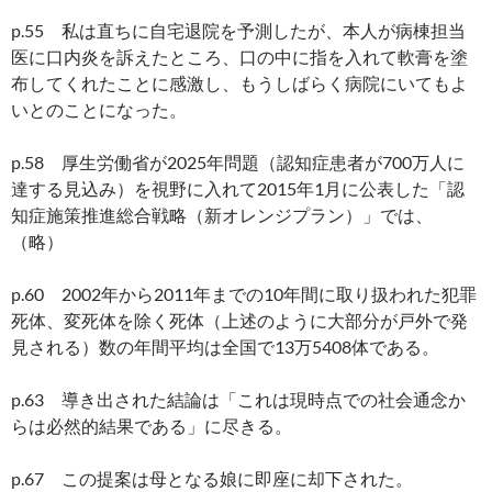
p.55 私は直ちに自宅退院を予測したが、本人が病棟担当
医に口内炎を訴えたところ、口の中に指を入れて軟膏を塗
布してくれたことに感激し、もうしばらく病院にいてもよ
いとのことになった。
p.58 厚生労働省が2025年問題（認知症患者が700万人に
達する見込み）を視野に入れて2015年1月に公表した「認
知症施策推進総合戦略（新オレンジプラン）」では、
（略）
p.60 2002年から2011年までの10年間に取り扱われた犯罪
死体、変死体を除く死体（上述のように大部分が戸外で発
見される）数の年間平均は全国で13万5408体である。
p.63 導き出された結論は「これは現時点での社会通念か
らは必然的結果である」に尽きる。
p.67 この提案は母となる娘に即座に却下された。