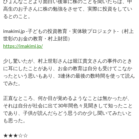
ひょんなことより面白い後輩に株のことを聞いたらば、中
高生のお子さんに株の勉強をさせて、実際に投資をしてい
るとのこと。
imakimi.jp -子どもの投資教育・実体験プロジェクト-（村上
世彰のお金の教育・村上財団）
https://imakimi.jp/
少し驚いたが、村上世彰さんは堀江貴文さんの事件のとき
に耳にしたことがあり、お金の教育は自分も受けてこなか
ったという思いもあり、3連休の最後の数時間を使って読ん
でみた。
正直なところ、何か目が覚めるようなことは無かったが、
それは自分が社会に出て30年間色々見聞きして知ったこと
であり、子供が読んだらどう思うのか少し聞いてみたいと
も思った。
★★★☆☆