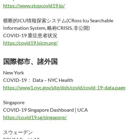
https://www.stopcovid19.jp/
横断的ICU情報探索システム(CRoss Icu Searchable
Information System, 略称CRISIS, 非公開)
COVID-19 重症患者状況
https://covid19.jsicm.org/
国際都市、諸外国
New York
COVID-19： Data – NYC Health
https://www1.nyc.gov/site/doh/covid/covid-19-data.page
Singapore
COVID-19 Singapore Dashboard | UCA
https://co.vid19.sg/singapore/
スウェーデン