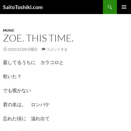
コ
検
SaitoToshiki.com
ン
索
メインメ
テ
ニュー
ン
MUSIC
ツ
ZOE. THIS TIME.
へ
ス
2025/12/28 日曜日
コメントする
キ
ッ
蓋してるうちに カラコロと
プ
乾いた？
でも覗かない
君の名は。 ロンバケ
忘れた頃に 溢れ出て