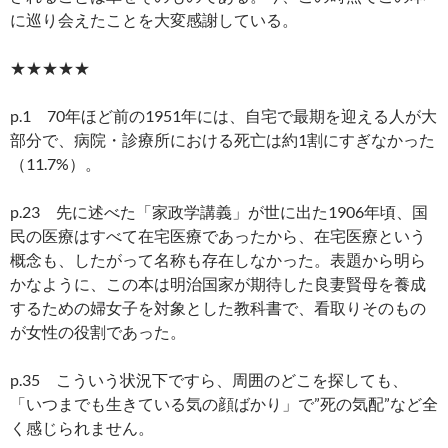
に巡り会えたことを大変感謝している。
★★★★★
p.1 70年ほど前の1951年には、自宅で最期を迎える人が大
部分で、病院・診療所における死亡は約1割にすぎなかった
（11.7%）。
p.23 先に述べた「家政学講義」が世に出た1906年頃、国
民の医療はすべて在宅医療であったから、在宅医療という
概念も、したがって名称も存在しなかった。表題から明ら
かなように、この本は明治国家が期待した良妻賢母を養成
するための婦女子を対象とした教科書で、看取りそのもの
が女性の役割であった。
p.35 こういう状況下ですら、周囲のどこを探しても、
「いつまでも生きている気の顔ばかり」で”死の気配”など全
く感じられません。