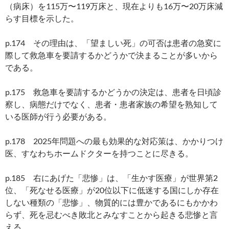
（病床）を115万〜119万床と、現在よりも16万〜20万床減
らす目標を示した。
p.174 その理由は、「望ましい死」の可否は患者の急変に
際して救急車を要請するかどうかで決まることが多いから
である。
p.175 救急車を要請するかどうかの決定は、患者を日頃診
察し、病態だけでなく、患者・患者家族の希望を熟知して
いる医師が行う必要がある。
p.178 2025年問題への最も効果的な対応策は、かかりつけ
医、すなわちホームドクターを持つことに尽きる。
p.185 右にあげた「悲惨」は、「生かす医療」が世界第2
位、「死なせる医療」が20位以下に低迷する国にしか存在
しない種類の「悲惨」、物質的には豊かであるにもかかわ
らず、死を忌むべき敗北とみなすことから起きる悲惨と言
える。