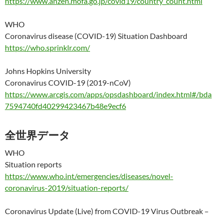
https://www.anzen.mofa.go.jp/covid19/country_count.html
WHO
Coronavirus disease (COVID-19) Situation Dashboard
https://who.sprinklr.com/
Johns Hopkins University
Coronavirus COVID-19 (2019-nCoV)
https://www.arcgis.com/apps/opsdashboard/index.html#/bda
7594740fd40299423467b48e9ecf6
全世界データ
WHO
Situation reports
https://www.who.int/emergencies/diseases/novel-
coronavirus-2019/situation-reports/
Coronavirus Update (Live) from COVID-19 Virus Outbreak –