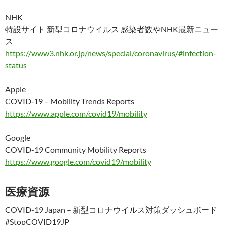
NHK
特設サイト 新型コロナウイルス 感染者数やNHK最新ニュー
ス
https://www3.nhk.or.jp/news/special/coronavirus/#infection-
status
Apple
COVID‑19 – Mobility Trends Reports
https://www.apple.com/covid19/mobility
Google
COVID-19 Community Mobility Reports
https://www.google.com/covid19/mobility
医療資源
COVID-19 Japan – 新型コロナウイルス対策ダッシュボード
#StopCOVID19JP