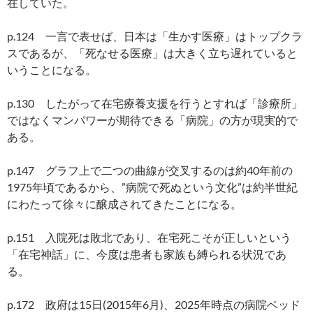
在していた。
p.124 一言で表せば、日本は「生かす医療」はトップクラ
スであるが、「死なせる医療」は大きく立ち遅れていると
いうことになる。
p.130 したがって在宅療養支援を行うとすれば「診療所」
ではなくマンパワーが期待できる「病院」の方が現実的で
ある。
p.147 グラフ上で二つの曲線が交叉するのは約40年前の
1975年頃であるから、”病院で死ぬという文化”は約半世紀
にわたって徐々に醸成されてきたことになる。
p.151 入院死は敗北であり、在宅死こそが正しいという
「在宅神話」に、今度は患者も家族も縛られる状況であ
る。
p.172 政府は15日(2015年6月)、2025年時点の病院ベッド