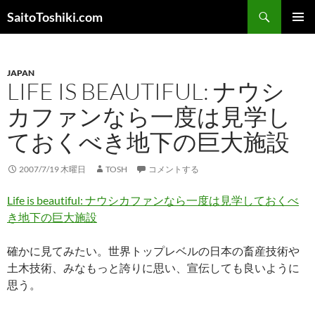
コ
検
SaitoToshiki.com
ン
索
メインメ
テ
ニュー
ン
JAPAN
ツ
LIFE IS BEAUTIFUL: ナウシ
へ
ス
カファンなら一度は見学し
キ
ておくべき地下の巨大施設
ッ
プ
2007/7/19 木曜日
TOSH
コメントする
Life is beautiful: ナウシカファンなら一度は見学しておくべ
き地下の巨大施設
確かに見てみたい。世界トップレベルの日本の畜産技術や
土木技術、みなもっと誇りに思い、宣伝しても良いように
思う。