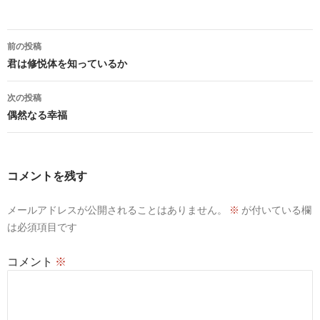
投
前の投稿
稿
君は修悦体を知っているか
ナ
次の投稿
ビ
偶然なる幸福
ゲ
ー
コメントを残す
シ
メールアドレスが公開されることはありません。
※
が付いている欄
ョ
は必須項目です
ン
コメント
※