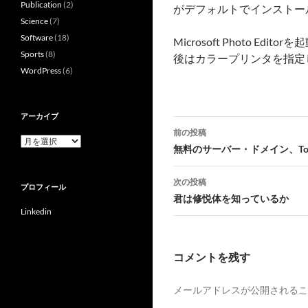
Publication
(2)
がデフォルトでインストー
Science
(7)
Software
(18)
Microsoft Photo Editorを
Sports
(8)
後はカラープリンタを指定し、
WordPress
(6)
アーカイブ
投
前の投稿
ア
稿
無料のサーバー・ドメイン、Top Free 
ー
カ
ナ
イ
次の投稿
プロフィール
ブ
ビ
君は修悦体を知っているか
Linkedin
ゲ
ー
コメントを残す
シ
メールアドレスが公開されるこ
ョ