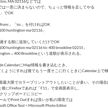
Boston, MA 02116などでは
 02116」では一意に決まらないので、ちょっと情報を足してやる
116」でOK
れば「from:」「to:」を付ければOK
 100 huntington ma 02116」
通過する順に追加していくだけでOK
100 huntington ma 02116 to: 400 brookline 02215」
ntington→400 Brooklineという道順が表示される。
e CalendarにMap情報を書き込むとき。
nを入れて置くようにすれば後でもう一度そこに行くときにCalendar上で検
を画面最大限でカラープリントアウトしたいことが多い。その場合
した後にFirefoxであれば「F11」で全画面表示し、
een」でクリップボードにコピー
でPrint Outすれば良いが私の環境では
soft Office Tool > Microsoft Photo Editor