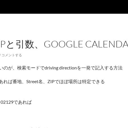
APと引数、GOOGLE CALEN
コメントする
、検索モードでdriving directionを一発で記入する方法
れば番地、Street名、ZIPでほぼ場所は特定できる
, MA 02129であれば