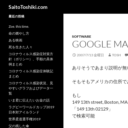
検
SaitoToshiki.com
索
コ
最近の投稿
ン
Zoe. this time.
テ
命の燃やし方
SOFTWARE
ン
ある映画
GOOGLE M
ツ
死を生きた人々
へ
コロナウィルス感染症対策方
2007/7/13 金曜日
TOSH
ス
針（ポリシー）、手順の具体
キ
例まとめ
ありそうであまり説明が無いのが
ッ
コロナウィルス感染症体験記
まとめ
プ
そもそもアメリカの住所であ
コロナウィルス感染状況、見
やすいグラフおよびデータ一
覧
もし
いま君に伝えたいお金の話
149 13th street, Boston
ラグビーワールドカップ2019
「149 13th 02129」
日本対アイルランド
で検索可能
世界柔道選手権2019
父の残した傘