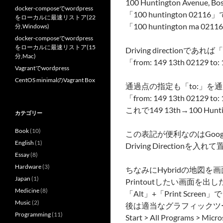
100 Huntington Avenue, 
docker-composeでwordpress
「100 huntington
をローカルに最速リストア(22
「100 huntington ma 02
分,Windows)
docker-composeでwordpress
をローカルに最速リストア(15
Driving directionであ
分,Mac)
「from: 149 13th 02129 to:
Vagrantでwordpress
CentOS minimalのVagrant Box
通過点の指定も「to:」を
「from: 149 13th 02129 to: 
これで149 13th→100 Hu
カテゴリー
Book
(10)
この表記が便利なのはGoogl
English
(1)
Driving Directio
Essay
(8)
Hardware
(3)
ちなみにHybridの地図
Japan
(1)
Printoutしたい画面を出
Medicine
(8)
「Alt」+「Print Scr
Music
(2)
後は適当なグラフィックツール
Programming
(11)
Start > All Programs > Micro