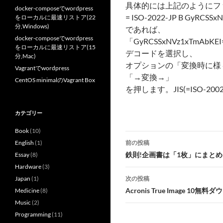
具体的には上記のようにフ
docker-composeでwordpress
= ISO-2022-JP B GyRCSSxN
をローカルに最速リストア(22
分,Windows)
であれば、
docker-composeでwordpress
「GyRCSSxNVz1xTmA
をローカルに最速リストア(15
デコードを選択し、
分,Mac)
オプションの「変換時に様
Vagrantでwordpress
「→変換→」
CentOS minimalのVagrant Box
を押します。JIS(=ISO-
カテゴリー
Book
(10)
投
English
(1)
前の投稿
稿
鉄則!企画書は「1枚」にまとめ
Essay
(8)
Hardware
(3)
ナ
Japan
(1)
次の投稿
ビ
Acronis True Image 10無
Medicine
(8)
Music
(2)
ゲ
Programming
(11)