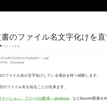
付文書のファイル名文字化けを直
コメントする
P B GyRCSSxNVz1xTmAbKEI= =.pdf
s HTML Download
文書のファイル名が文字化けしている場合を時々経験します。
元のファイル名を知ることが出来ます。
ケーション、フリーCGI配布 —ahref.org
」などBase64変換