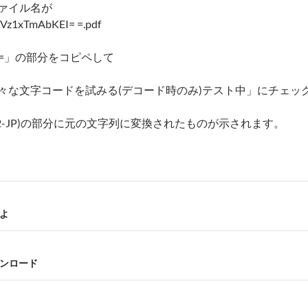
ァイル名が
Vz1xTmAbKEI= =.pdf
bKEI=」の部分をコピペして
々な文字コードを試みる(デコード時のみ)テスト中」にチェッ
2002-JP)の部分に元の文字列に変換されたものが示されます。
よ
料ダウンロード