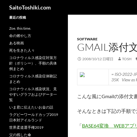
検
SaitoToshiki.com
索
コ
最近の投稿
ン
Zoe. this time.
テ
命の燃やし方
SOFTWARE
ン
ある映画
GMAIL添
ツ
死を生きた人々
へ
コロナウィルス感染症対策方
2008/10/12 日曜日
TOSH
ス
針（ポリシー）、手順の具体
キ
例まとめ
= ISO-2022-J
ッ
コロナウィルス感染症体験記
35K
View a
まとめ
プ
コロナウィルス感染状況、見
やすいグラフおよびデータ一
こんな風にGmailの添付
覧
いま君に伝えたいお金の話
そんなときは下記の手順で
ラグビーワールドカップ2019
日本対アイルランド
「
BASE64変換 WEBアプリ
世界柔道選手権2019
父の残した傘