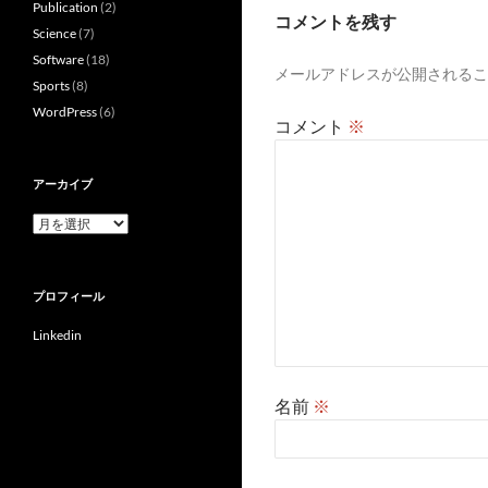
ー
Publication
(2)
コメントを残す
Science
(7)
シ
Software
(18)
メールアドレスが公開されるこ
ョ
Sports
(8)
WordPress
(6)
ン
コメント
※
アーカイブ
ア
ー
カ
イ
プロフィール
ブ
Linkedin
名前
※