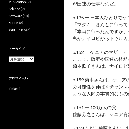
Publication
(2)
が国連の仕事なのだ。
Science
(7)
Software
(18)
p.135 ー 日本人ひとりで
Sports
(8)
「マダム、ほんとに行って
WordPress
(6)
「本当に行ったんですか、
私がナイロビからトゥルカ
アーカイブ
p.152 ー ケニアのマザー
ここで、政府や国連の枠組
ア
ー
菊本照子さんは、ナイロビ
カ
イ
プロフィール
p.159 菊本さんは、
ブ
の可能性を伸ばすチャンス
Linkedin
ような人間の本質的なもの
p.161 ー 100万人の父
佐藤芳之さんは、ケニア有
p.163 ただし佐藤さ