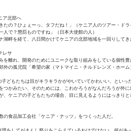
ケニア北部へ
きたの？ひょぇーっ、タフだね！」（ケニア人のツアー・ドラ
一人で？懲罰ものですね」（日本大使館の人）
ナ湖畔を経て、八日間かけてケニアの北部地域を一回りしてき
・テレサ
みを離れ、開発のためにユニークな取り組みをしている個性豊
郊外の孤児院「希望の家（マトマイニ・チルドレンズ・ホーム
ケニアの子どもたちは目がキラキラかがやいていてかわいい、とい
をつかみたい、そのためには、こわかろうがなんだろうが外に
が、ケニアの子どもたちの場合、目に見えるようにはっきりと
数の食品加工会社「ケニア・ナッツ」をつくった人だ。
んは、無理をしてがまんし怒りをこらえているわけではない。何が