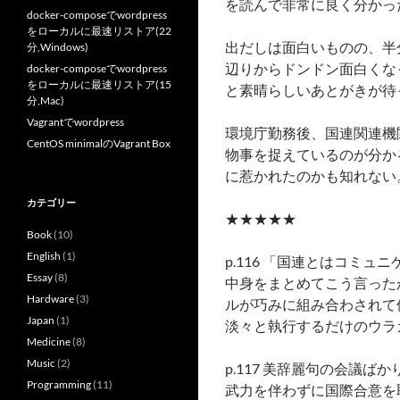
を読んで非常に良く分かっ
docker-composeでwordpress
をローカルに最速リストア(22
出だしは面白いものの、半
分,Windows)
辺りからドンドン面白くな
docker-composeでwordpress
をローカルに最速リストア(15
と素晴らしいあとがきが待
分,Mac)
Vagrantでwordpress
環境庁勤務後、国連関連機
CentOS minimalのVagrant Box
物事を捉えているのが分か
に惹かれたのかも知れない
カテゴリー
★★★★★
Book
(10)
English
(1)
p.116 「国連とはコ
Essay
(8)
中身をまとめてこう言った
Hardware
(3)
ルが巧みに組み合わされて
Japan
(1)
淡々と執行するだけのウラ
Medicine
(8)
Music
(2)
p.117 美辞麗句の会
Programming
(11)
武力を伴わずに国際合意を