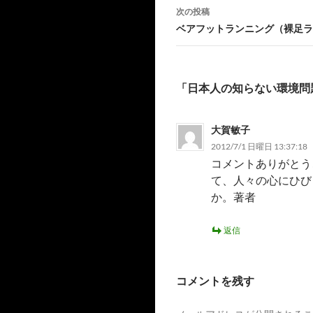
ナ
次の投稿
ビ
ベアフットランニング（裸足ラ
ゲ
ー
「日本人の知らない環境問
シ
ョ
大賀敏子
ン
2012/7/1 日曜日 13:37:18
コメントありがとう
て、人々の心にひび
か。著者
返信
コメントを残す