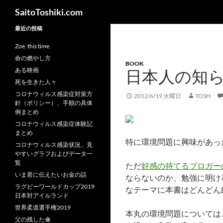
検
SaitoToshiki.com
索
コ
最近の投稿
ン
Zoe. this time.
テ
命の燃やし方
BOOK
ン
ある映画
日本人の知
ツ
死を生きた人々
へ
コロナウィルス感染症対策方
2012/6/19 火曜日
TOSH
ス
針（ポリシー）、手順の具体
キ
例まとめ
ッ
コロナウィルス感染症体験記
まとめ
プ
特に環境問題に興味があっ
コロナウィルス感染状況、見
やすいグラフおよびデータ一
覧
ただ
好感の持てるブロガー
いま君に伝えたいお金の話
ならないのか、勉強に明け
ラグビーワールドカップ2019
なテーマに本書はどんどん
日本対アイルランド
世界柔道選手権2019
本丸の環境問題については
父の残した傘