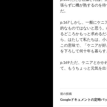
張らずに機が熟するのを待
だ。
p.167 しかし、一般
的なものではないと思う。
るどころかもっと求めるだ
ら、はたして私たちは、小
この意味で、「ケニアが好
を下ろして何十年も暮らす
p.169 ただ、ケニアと
て、もうちょっと元気を出
投
前の投稿
稿
Googleドキュメントの定時バ