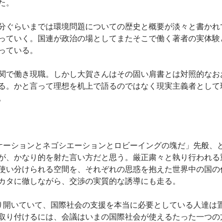
た。
分ぐらいまでは環境問題についての歴史と概要が淡々と書かれ
っていく。国連が政治の場としてまたそこで働く著者の実体験
っている。
関で働き現職。しかし大賀さんはその固い肩書とは対照的なお
る。かと言って理想を机上で語るのではなく現実主義者として
。
ミュニケーションとネゴシエーションとロビーイングの塊だ」先般
が、かなり的を射た言い方だと思う。厳正粛々と執り行われる
使い分けられる空間を、それぞれの思惑を抱えた世界中の国の
カタに徹しながら、交渉の実質的な誘導にも走る。
議ばかり開いていて、国際社会の支援を本当に必要としている人達
取り付けるには、会議はいまの国際社会が使えるたった一つの