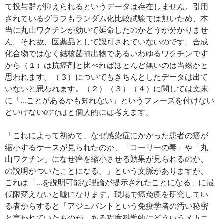
て投与群が抑えられるというデータは存在しません。引用
されているグラフもランダム化比較試験では無いため、本
当に丸山ワクチンが効いて延命したのかどうか分かりませ
ん。それ故、医薬品として認可されていないのです。合成
化合物ではなく結核菌抽出物であるいわゆるワクチンです
から（１）は抗癌剤と比べればほとんど無いのは当然かと
思われます。（３）についてもきちんとしたデータは出て
いないと思われます。（２）（３）（４）に関しては文末
に「…ことがあるかも知れない」というフレーズを付けない
といけないのではと個人的には考えます。
「これによって初めて、なぜ感染症にかかった患者の癌が
縮小するケースが見られたのか、「コーリーの毒」や「丸
山ワクチン」になぜ癌を縮小させる効果が見られるのか、
の説明がついたことになる。」という文脈がありますが、
これは「…を説明可能な理論が提示されたことになる」に最
低限変えないと嘘になります。現場で癌免疫を研究してい
る者からすると「アジュバントという免疫学者の汚い秘密
と言われていたものが、ある程度科学的にどういうメカニ