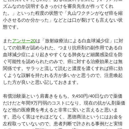
ズムなのか説明するきっかけを審良先生が作ってくれ
た。」といった程度の状態で「丸山ワクチンがなぜ癌を縮
小させるのか分かった」などとは口が裂けても言えない状
態です。
また
アンサー20
は「放射線療法による白血球減少症」に対
しての効果が認められた、つまり抗癌剤の副作用である白
血球減少症により起きやすくなる肺炎など細菌感染症を防
ぐ可能性を認められたのみで、癌に対する治療効果とは無
関係です。サラッと流して読むと濃度を濃くすれば癌に効
くような誤解を持たれる方が多いかと思うので、注意喚起
した方が良いと思い記しておきます。
有償治験薬という肩書きをもち、9,450円/40日なので薬価
だけだと年間9万円弱のコストになり、現在の抗がん剤薬価
など他の医療費を考えると非常に安いと言えると思いま
す。恐らく害はそれほどなく、悪徳商法というにはお金を
左程取っていないので、患者判断で許される事例だと実情