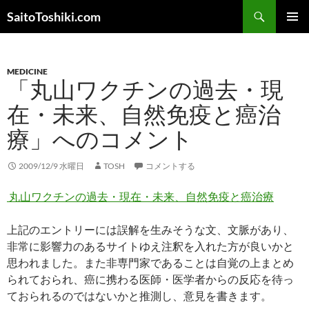
コ
検
SaitoToshiki.com
ン
索
メインメ
テ
ニュー
ン
MEDICINE
ツ
「丸山ワクチンの過去・現
へ
ス
在・未来、自然免疫と癌治
キ
療」へのコメント
ッ
プ
2009/12/9 水曜日
TOSH
コメントする
丸山ワクチンの過去・現在・未来、自然免疫と癌治療
上記のエントリーには誤解を生みそうな文、文脈があり、
非常に影響力のあるサイトゆえ注釈を入れた方が良いかと
思われました。また非専門家であることは自覚の上まとめ
られておられ、癌に携わる医師・医学者からの反応を待っ
ておられるのではないかと推測し、意見を書きます。