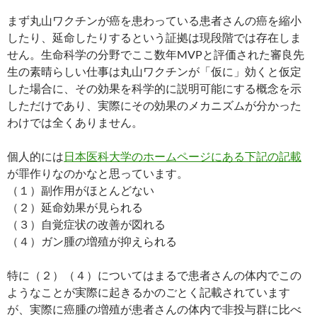
まず丸山ワクチンが癌を患わっている患者さんの癌を縮小
したり、延命したりするという証拠は現段階では存在しま
せん。生命科学の分野でここ数年MVPと評価された審良先
生の素晴らしい仕事は丸山ワクチンが「仮に」効くと仮定
した場合に、その効果を科学的に説明可能にする概念を示
しただけであり、実際にその効果のメカニズムが分かった
わけでは全くありません。
個人的には
日本医科大学のホームページにある下記の記載
が罪作りなのかなと思っています。
（１）副作用がほとんどない
（２）延命効果が見られる
（３）自覚症状の改善が図れる
（４）ガン腫の増殖が抑えられる
特に（２）（４）についてはまるで患者さんの体内でこの
ようなことが実際に起きるかのごとく記載されています
が、実際に癌腫の増殖が患者さんの体内で非投与群に比べ